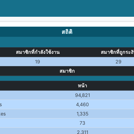
สถิติ
สมาชิกที่กำลังใช้งาน
สมาชิกที่ถูกระง
19
29
สมาชิก
หน้า
94,821
s
4,460
kes
1,335
73
d
2,311